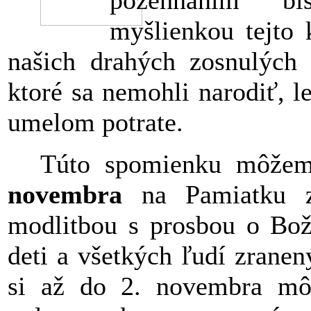
požehnaním bi
myšlienkou tejto
našich drahých zosnulých 
ktoré sa nemohli narodiť, 
umelom potrate.
Túto spomienku môžem
novembra
na Pamiatku z
modlitbou s prosbou o Bož
deti a všetkých ľudí zrane
si až do 2. novembra môž