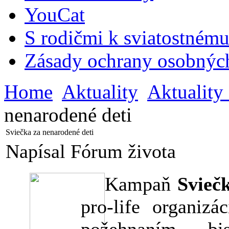
YouCat
S rodičmi k sviatostnému
Zásady ochrany osobnýc
Home
Aktuality
Aktuality
nenarodené deti
Sviečka za nenarodené deti
Napísal Fórum života
Kampaň
Svieč
pro-life organiz