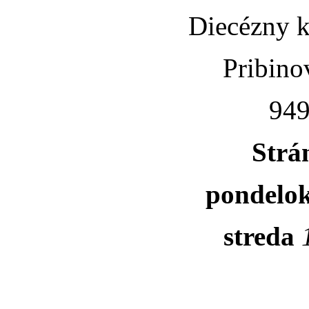
Diecézny k
Pribino
949
Strá
pondelo
streda