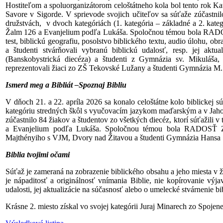
Hostiteľom a spoluorganizátorom celoštátneho kola bol tento rok Ka
Savore v Sigorde. V sprievode svojich učiteľov sa súťaže zúčastnilo
družstvách, v dvoch kategóriách (1. kategória – základné a 2. kate
Žalm 126 a Evanjelium podľa Lukáša. Spoločnou témou bola RA
test, biblickú geografiu, posolstvo biblického textu, audio úlohu, o
a študenti stvárňovali vybranú biblickú udalosť, resp. jej akt
(Banskobystrická diecéza) a študenti z Gymnázia sv. Mikuláša, 
reprezentovali žiaci zo ZŠ Tekovské Lužany a študenti Gymnázia M. 
Ismerd meg a Bibliát –Spoznaj Bibliu
V dňoch 21. a 22. apríla 2026 sa konalo celoštátne kolo biblickej
kategóriu stredných škôl s vyučovacím jazykom maďarským a v Jah
zúčastnilo 84 žiakov a študentov zo všetkých diecéz, ktorí súťažili
a Evanjelium podľa Lukáša. Spoločnou témou bola RADOSŤ 
Majthényiho s VJM, Dvory nad Žitavou a študenti Gymnázia Hansa
Biblia tvojimi očami
Súťaž je zameraná na zobrazenie biblického obsahu a jeho miesta v 
je nápaditosť a originálnosť vnímania Biblie, nie kopírovanie výja
udalosti, jej aktualizácie na súčasnosť alebo o umelecké stvárnenie b
Krásne 2. miesto získal vo svojej kategórii Juraj Minarech zo Spojen