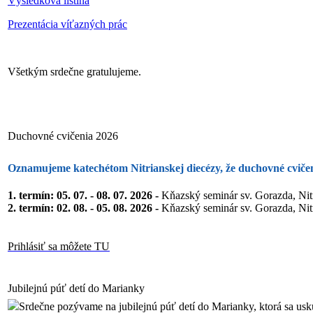
Výsledková listina
Prezentácia víťazných prác
Všetkým srdečne gratulujeme.
Duchovné cvičenia 2026
Oznamujeme katechétom Nitrianskej diecézy, že duchovné cvičen
1. termín
: 05. 07. - 08. 07. 2026 -
Kňazský seminár sv. Gorazda, Nitr
2. termín:
02. 08. - 05. 08. 2026 -
Kňazský seminár sv. Gorazda, Nitr
Prihlásiť sa môžete TU
Jubilejnú púť detí do Marianky
Srdečne pozývame na jubilejnú púť detí do Marianky, ktorá sa us