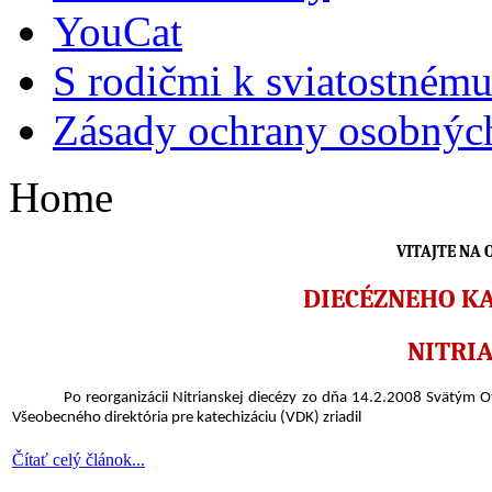
YouCat
S rodičmi k sviatostnému
Zásady ochrany osobnýc
Home
VITAJTE NA
DIECÉZNEHO K
NITRIA
Po reorganizácii Nitrianskej diecézy zo dňa 14.2.2008 Svätým
Všeobecného direktória pre katechizáciu (VDK) zriadil
Čítať celý článok...