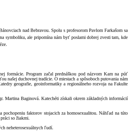
a v Bánovciach nad Bebravou. Spolu s profesorom Pavlom Farkašom sa
n na symboliku, ale pripomína nám byť poslami dobrej zvesti tam, kde
éze.
nentnej formácie. Program začal prednáškou pod názvom Kam na púť
asťou našej duchovnej tradície. O miestach a spôsoboch putovania nám
dry geografie, geoinformatiky a regionálneho rozvoja na Fakulte
r. Martina Baginová. Katechéti získali okrem základných informácií
a pochopeniu faktorov stojacich za homosexualitou. Náhľad na túto
práci so žiakmi.
ch neheterosexuálnych ľudí.