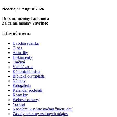
Nedeľa, 9. August 2026
Dnes má meniny
Ľubomíra
Zajtra má meniny
Vavrinec
Hlavné menu
Úvodná stránka
O nás
Aktuality
Dokumenty
Tlačivá
Vzdelávanie
Kánonická misia
Biblická olympiáda
Námety
Fotogaléria
Kalendár podujatí
Kontakty
Webové odkazy
YouCat
S rodičmi k sviatostnému životu detí
Zásady ochrany osobných údajov