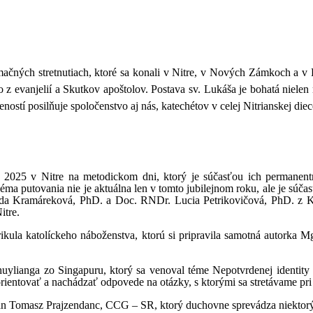
ormačných stretnutiach, ktoré sa konali v Nitre, v Nových Zámkoch 
 z evanjelií a Skutkov apoštolov. Postava sv. Lukáša je bohatá niele
ostí posilňuje spoločenstvo aj nás, katechétov v celej Nitrianskej diec
marca 2025 v Nitre na metodickom dni, ktorý je súčasťou ich perma
éma putovania nie je aktuálna len v tomto jubilejnom roku, ale je súč
a Kramáreková, PhD. a Doc. RNDr. Lucia Petrikovičová, PhD. z Kate
itre.
ula katolíckeho náboženstva, ktorú si pripravila samotná autorka Mg
ylianga zo Singapuru, ktorý sa venoval téme Nepotvrdenej identity 
rientovať a nachádzať odpovede na otázky, s ktorými sa stretávame pri 
n Tomasz Prajzendanc, CCG – SR, ktorý duchovne sprevádza niektorý