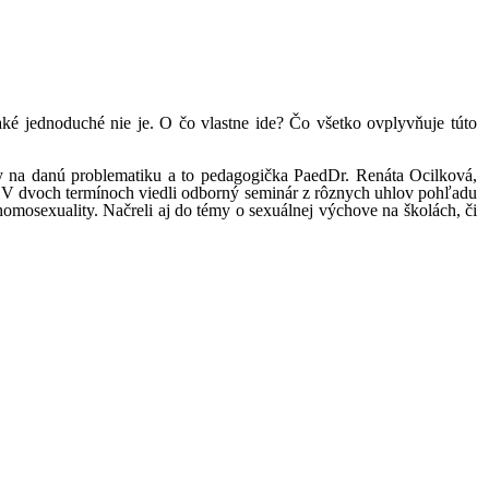
ké jednoduché nie je. O čo vlastne ide? Čo všetko ovplyvňuje túto
ky na danú problematiku a to pedagogička PaedDr. Renáta Ocilková,
 V dvoch termínoch viedli odborný seminár z rôznych uhlov pohľadu
omosexuality. Načreli aj do témy o sexuálnej výchove na školách, či