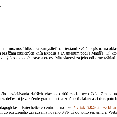
s.
a mali možnosť hlbšie sa zamyslieť nad textami Svätého písma na obl
asážam biblických kníh Exodus a Evanjelium podľa Matúša. Tí, ktorí s
vený čas a spoločenstvo a otcovi Miroslavovi za jeho odborný výklad.
ného vzdelávania ďalších viac ako 400 základných škôl
. Zmena u
delávaní je zlepšenie gramotností a zručností žiakov a žiačok potrebn
dagogické a katechetické centrum, n.o. vo
štvrtok 5.9.2024 webiná
cich do postupného zavádzania nového ŠVP už od tohto septembra. Web