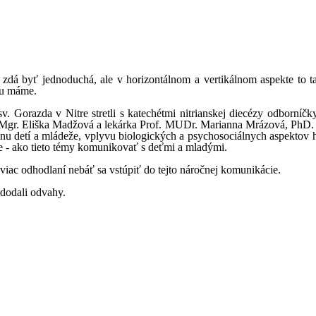
zdá byť jednoduchá, ale v horizontálnom a vertikálnom aspekte to ta
ru máme.
. Gorazda v Nitre stretli s katechétmi nitrianskej diecézy odborníč
 Mgr. Eliška Madžová a lekárka Prof. MUDr. Marianna Mrázová, PhD.
inu detí a mládeže, vplyvu biologických a psychosociálnych aspektov h
ie - ako tieto témy komunikovať s deťmi a mladými.
ac odhodlaní nebáť sa vstúpiť do tejto náročnej komunikácie.
 dodali odvahy.