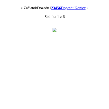
«
Začiatok
Dozadu
1
2
3
4
5
6
Dopredu
Koniec
»
Stránka 1 z 6