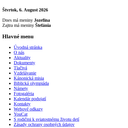
Štvrtok, 6. August 2026
Dnes má meniny
Jozefína
Zajtra má meniny
Štefánia
Hlavné menu
Úvodná stránka
O nás
Aktuality
Dokumenty
Tlačivá
Vzdelávanie
Kánonická misia
Biblická olympiáda
Námety
Fotogaléria
Kalendár podujatí
Kontakty
Webové odkazy
YouCat
S rodičmi k sviatostnému životu detí
Zásady ochrany osobných údajov